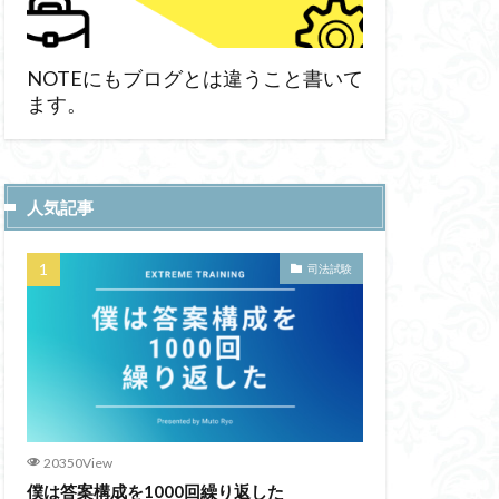
NOTEにもブログとは違うこと書いて
ます。
人気記事
司法試験
20350View
僕は答案構成を1000回繰り返した