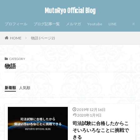
MutoRyo Official Blog
プロフィール
ブログ記事一覧
メルマガ
Youtube
LINE
HOME
物語 (ページ2)
CATEGORY
物語
新着順
人気順
2019年12月16日
2020年1月9日
司法試験に合格したからこ
そいろいろなことに挑戦で
きる