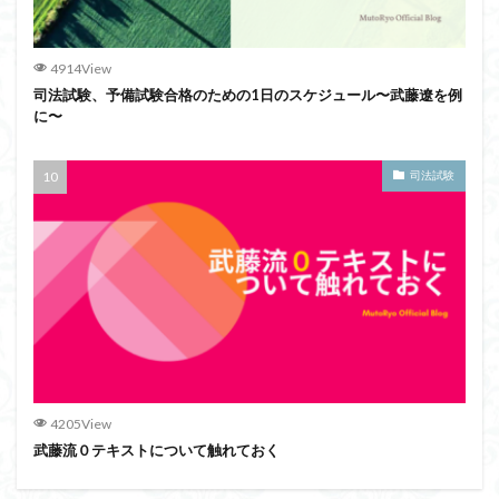
4914View
司法試験、予備試験合格のための1日のスケジュール〜武藤遼を例
に〜
司法試験
4205View
武藤流０テキストについて触れておく