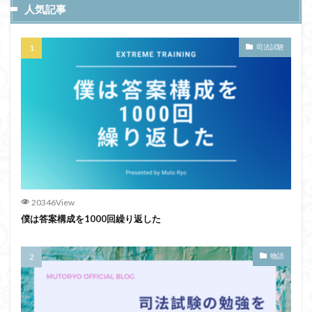
人気記事
司法試験
20346View
僕は答案構成を1000回繰り返した
物語