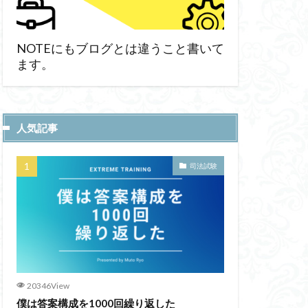
NOTEにもブログとは違うこと書いて
ます。
人気記事
司法試験
20346View
僕は答案構成を1000回繰り返した