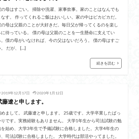
僕の母はすごい。 掃除や洗濯、家事炊事。家のことはなんでも
こなす。 作ってくれるご飯はおいしい。家の中はピカピカだ。
僕の母は父親のことが大好きだ。毎日父が帰ってくるのを楽し
みに待っている。 僕の母は父親のことを一生懸命に支えてい
る。僕の母がいなければ、今の父はないだろう。 僕の母はすご
。 だが、 […]
続きを読む
2019年12月17日
2020年1月12日
武藤遼と申します。
初めまして。 武藤遼と申します。 25歳です。大学卒業したばっ
かりです。実務経験もありません。 大学1年生から司法試験の勉
強を始め、大学3年生で予備試験に合格しました。大学4年生の
時、司法試験に合格しました。 大学時代は部活やってました。