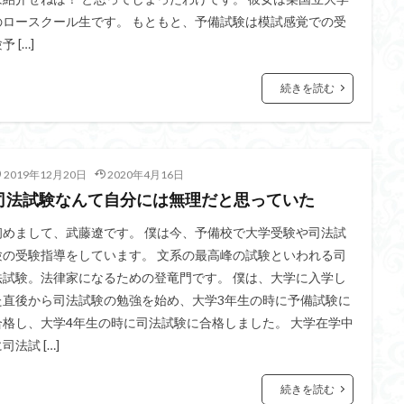
のロースクール生です。 もともと、予備試験は模試感覚での受
予 […]
続きを読む
2019年12月20日
2020年4月16日
司法試験なんて自分には無理だと思っていた
初めまして、武藤遼です。 僕は今、予備校で大学受験や司法試
験の受験指導をしています。 文系の最高峰の試験といわれる司
法試験。法律家になるための登竜門です。 僕は、大学に入学し
た直後から司法試験の勉強を始め、大学3年生の時に予備試験に
合格し、大学4年生の時に司法試験に合格しました。 大学在学中
司法試 […]
続きを読む