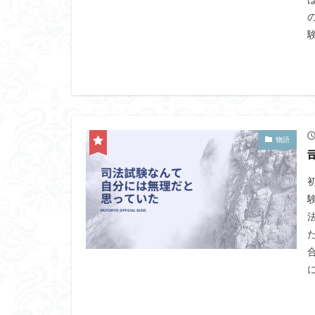
験
物語
に