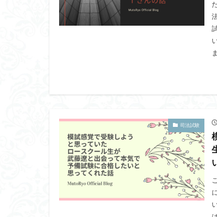
ま
司法試験