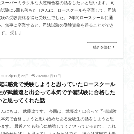
たスーパーミラクルな大逆転合格の話をしたいと思います。 司
法試験に5回も落ちた Tさんは、ロースクールを卒業して、司法
試験の受験資格を得た受験生でした。 2年間ロースクールに通
い、無事に卒業すると、司法試験の受験資格を得ることができ
す。 受 […]
続きを読む
2019年12月22日
2020年1月11日
模試感覚で受験しようと思っていたロースクール
生が武藤遼と出会って本気で予備試験に合格した
いと思ってくれた話
こんにちは。 武藤遼です。 今回は、武藤遼と出会って 予備試験
に本気で合格しようと思い始めたある受験生の話をしようと思
います。 最近とても熱心に勉強してくださっているので、 これ
は紹介せねば！ と思ってしまったわけです。 彼女は某国立大学