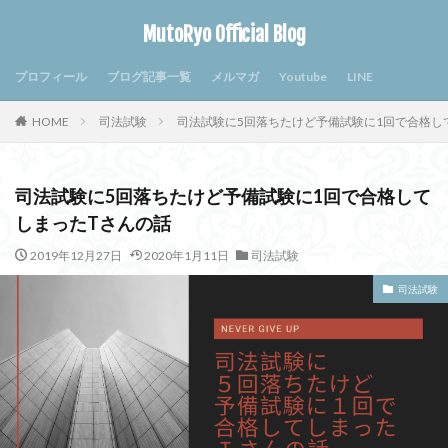
MutoRyo Official Blog
プロフィール
ブログ記事一覧
メルマガ
Youtube
LINE
HOME
司法試験
司法試験に5回落ちたけど予備試験に1回で合格し
司法試験に5回落ちたけど予備試験に1回で合格して
しまったTさんの話
2019年12月27日
2020年1月11日
司法試験
司法試験